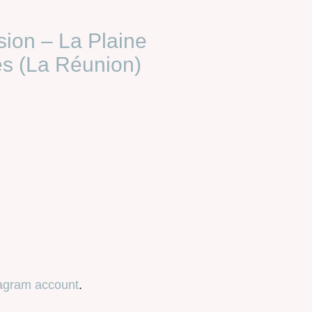
ion – La Plaine
s (La Réunion)
tagram account
.