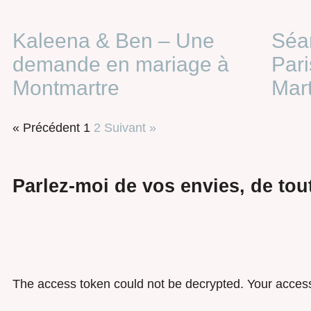
Kaleena & Ben – Une
Séa
demande en mariage à
Par
Montmartre​
Mart
« Précédent
1
2
Suivant »
Parlez-moi de vos envies, de tout
The access token could not be decrypted. Your access 